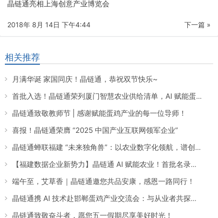
晶链通亮相上海创意产业博览会
2018年 8月 14日 下午4:44
下一篇 »
相关推荐
月满华诞 家国同庆！晶链通，恭祝双节快乐~
首批入选！晶链通荣列厦门智慧农业供给清单，AI 赋能蛋鸡养殖引领产业数智化转型
晶链通致敬教师节 | 感谢赋能蛋鸡产业的每一位导师！
喜报！晶链通荣膺 “2025 中国产业互联网领军企业”
晶链通蝉联福建 “未来独角兽”：以农业数字化领航，谱创新时代华章
【福建数据企业新势力】晶链通 AI 赋能农业！首批名录上榜，数字化养殖颠覆传统产业！
端午至，艾草香｜晶链通邀您共品安康，感恩一路同行！
晶链通携 AI 技术赴邯郸蛋鸡产业交流会：与从业者共探传统经验数字化升级「密钥」
晶链通致敬奋斗者，愿您五一假期尽享美好时光！