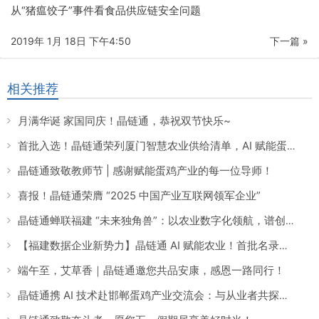
从“猪瘟饺子”事件看食品供应链安全问题
2019年 1月 18日 下午4:50
下一篇 »
相关推荐
月满华诞 家国同庆！晶链通，恭祝双节快乐~
首批入选！晶链通荣列厦门智慧农业供给清单，AI 赋能蛋鸡养殖引领产业数智化转型
晶链通致敬教师节 | 感谢赋能蛋鸡产业的每一位导师！
喜报！晶链通荣膺 “2025 中国产业互联网领军企业”
晶链通蝉联福建 “未来独角兽”：以农业数字化领航，谱创新时代华章
【福建数据企业新势力】晶链通 AI 赋能农业！首批名录上榜，数字化养殖颠覆传统产业！
端午至，艾草香｜晶链通邀您共品安康，感恩一路同行！
晶链通携 AI 技术赴邯郸蛋鸡产业交流会：与从业者共探传统经验数字化升级「密钥」