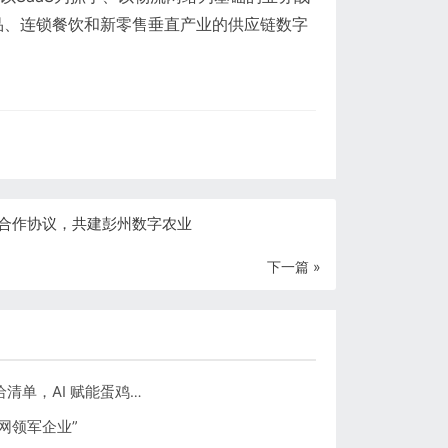
品、连锁餐饮和新零售垂直产业的供应链数字
合作协议，共建彭州数字农业
下一篇 »
首批入选！晶链通荣列厦门智慧农业供给清单，AI 赋能蛋鸡养殖引领产业数智化转型
联网领军企业”