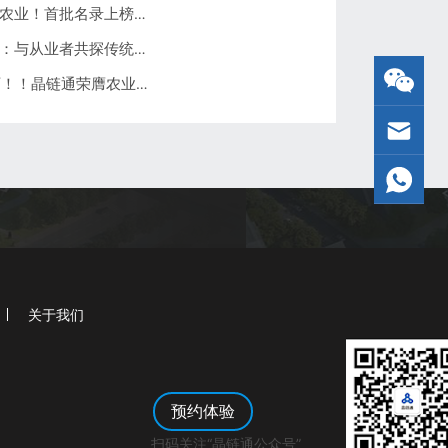
【福建数据企业新势力】晶链通 AI 赋能农业！首批名录上榜，数字化养殖颠覆传统产业！
晶链通携 AI 技术赴邯郸蛋鸡产业交流会：与从业者共探传统经验数字化升级「密钥」
【重磅】AI+蛋鸡养殖模式获国家级认可！！晶链通荣膺农业农村部“2024智慧农业建设典型案例”
关于我们
预约体验
扫码关注“晶链通公众号”