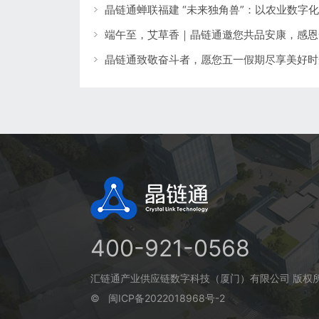
端午至，艾草香｜晶链通邀您共品安康，感恩
晶链通致敬奋斗者，愿您五一假期尽享美好时
400-921-0568
汇链通产业供应链数字科技（厦门）有限公司 版权
©
闽ICP备2022018968号-2