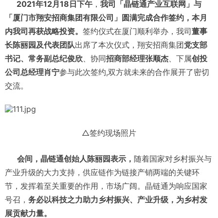
2021年12月18日下午
，
我司「晶链通产业互联网」与
「厦门市翔安招商集团有限公司
」圆满完成合作签约，本月
内我司再获战略投资。
签约仪式在厦门顺利举办，我司
董事
长陈丽园及代表团队
出席了本次仪式，翔安招商集团
党支部
书记、常务副总纪俊欣
、协同
招商部经理张顺杰
、下属
创投
公司总经理肖宁
参与此次签约,双方就未来的合作展开了密切
交流。
△签约现场照片
会间，晶链通创始人陈丽园表示，
随着国家对乡村振兴与
产业升级的大力支持，供应链作为链接产销两端的关键环
节，发挥着至关重要的作用，市场广阔。晶链通为响应国家
号召，
务必以科技之力助力乡村振兴、产业升级，为乡村发
展贡献力量。