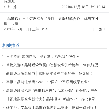
砖加瓦
« 上一篇
2021年 12月 18日 上午10:14
「晶链通」与「迈乐福食品集团」签署战略合作，优势互补、
携手共赢
2021年 12月 18日 上午10:14
下一篇 »
相关推荐
月满华诞 家国同庆！晶链通，恭祝双节快乐~
首批入选！晶链通荣列厦门智慧农业供给清单，AI 赋能蛋鸡养殖引领产业数智化转型
晶链通致敬教师节 | 感谢赋能蛋鸡产业的每一位导师！
喜报！晶链通荣膺 “2025 中国产业互联网领军企业”
晶链通蝉联福建 “未来独角兽”：以农业数字化领航，谱创新时代华章
【福建数据企业新势力】晶链通 AI 赋能农业！首批名录上榜，数字化养殖颠覆传统产业！
端午至，艾草香｜晶链通邀您共品安康，感恩一路同行！