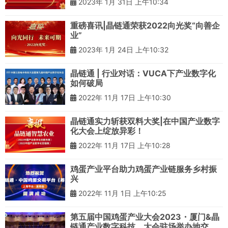
2023年 1月 31日 上午10:34
重磅喜讯|晶链通荣获2022向光奖“向善企
业”
2023年 1月 24日 上午10:32
晶链通 | 行业对话：VUCA下产业数字化
如何破局
2022年 11月 17日 上午10:30
晶链通实力斩获双料大奖|在中国产业数字
化大会上绽放异彩！
2022年 11月 17日 上午10:28
鸡蛋产业平台助力鸡蛋产业链服务乡村振
兴
2022年 11月 1日 上午10:25
第五届中国鸡蛋产业大会2023・厦门&晶
链通产业数字科技，大会驻场举办地交接