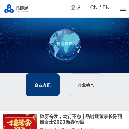
登录
CN
/
EN
企业资讯
行业动态
踔厉奋发，笃行不怠 | 晶链通董事长陈丽
园女士2023新春寄语